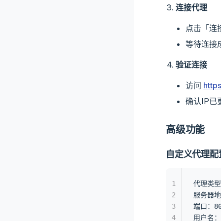
连接代理
点击「连
等待连接
验证连接
访问
https
确认IP已
高级功能
自定义代理配
1
代理类型：
2
服务器地址
3
端口：80
4
用户名：y