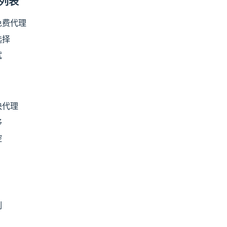
理列表
免费代理
选择
试
快代理
移
控
制